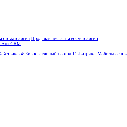
а стоматологии
Продвижение сайта косметологии
е AmoCRM
-Битрикс24: Корпоративный портал
1С-Битрикс: Мобильное пр