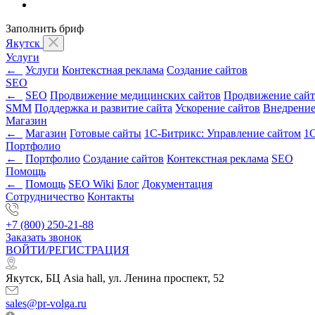
Заполнить бриф
Якутск
Услуги
←
Услуги
Контекстная реклама
Создание сайтов
SEO
←
SEO
Продвижение медицинских сайтов
Продвижение сайт
SMM
Поддержка и развитие сайта
Ускорение сайтов
Внедрени
Магазин
←
Магазин
Готовые сайты
1С-Битрикс: Управление сайтом
1С
Портфолио
←
Портфолио
Создание сайтов
Контекстная реклама
SEO
Помощь
←
Помощь
SEO Wiki
Блог
Документация
Сотрудничество
Контакты
+7 (800) 250-21-88
Заказать звонок
ВОЙТИ/РЕГИСТРАЦИЯ
Якутск, БЦ Asia hall, ул. Ленина проспект, 52
sales@pr-volga.ru